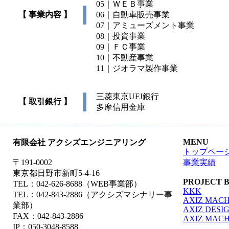
05｜ＷＥＢ事業
【 事業内容 】
06｜自動車販売事業
07｜アミューズメント事業
08｜投資事業
09｜ＦＣ事業
10｜不動産事業
11｜ジオラマ製作事業
三菱東京UFJ銀行
【 取引銀行 】
多摩信用金庫
MENU
有限会社 アクシズエンジニアリング
トップペー
〒191-0002
事業実績
東京都日野市新町5-4-16
PROJECT 
TEL：042-626-8688（WEB事業部）
KKK
TEL：042-843-2886（アクシズマシナリー事
AXIZ MACH
業部）
AXIZ DESI
FAX：042-843-2886
AXIZ MAC
IP：050-3048-8588