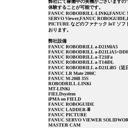
弊社にて稼働中の実機がございますの
体験することが可能です。
FANUC ROBODRILL-LINKi,FANUC 
SERVO Viewer,FANUC ROBOGUIDE
PICTURE などのファナック IoT
おります。
弊社設備
FANUC ROBODRILL a-D21MiA5
FANUC ROBODRILL a-D21LiA5+DD
FANUC ROBODRILL a-T21iFa
FANUC ROBODRILL a-T14iDL
FANUC ROBODRILL a-D21LiB5
FANUC LR Mate 200iC
FANUC M-20iB 35S
ROBODRILL-LINKi
MT-LINKi
FIELDsystem
iPMA on FIELD
FANUC ROBOGUIDE
FANUC LADDER-Ⅲ
FANUC PICTURE
FANUC SERVO VIEWER SOLIDWO
MASTER CAM