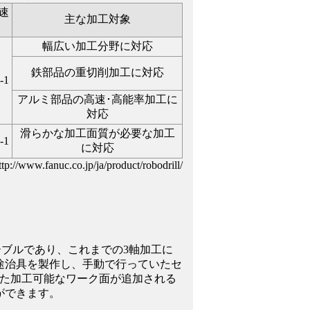
速
主な加工対象
幅広い加工分野に対応
鉄部品の重切削加工に対応
-1
アルミ部品の高速･高能率加工に
対応
滑らかな加工面質が必要な加工
-1
に対応
p://www.fanuc.co.jp/ja/product/robodrill/
ーブルであり、これまでの3軸加工に
途治具を製作し、手動で行っていたセ
た加工可能なワーク面が追加される
ができます。