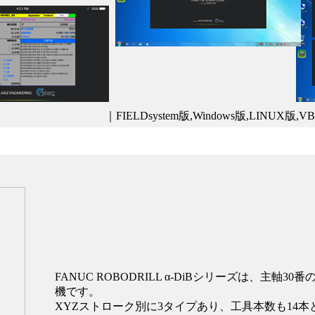
ト
｜FIELDsystem版,Windows版,LINU
FANUC ROBODRILL α-DiBシリーズは、主
機です。
XYZストローク別に3タイプあり、工具本数も14本