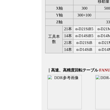
移動量
X軸
300
500
Y軸
300+100
Z軸
33
21本
α-D21SiB5
α-D21
14本
α-D14SiB5
α-D14
工具本
数
21本
α-D21SiB
α-D21
14本
α-D14SiB
α-D14
｜高速、高精度回転テーブル
FAN