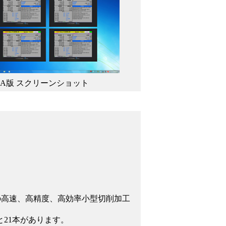
X版,VBA版 スクリーンショット
軸30番の高速、高精度、高効率小型切削加工
と21本があります。