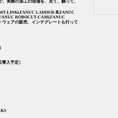
で、実際の加工の現場を、見て、触って、
MT-LINKi,FANUC LADDER-Ⅲ,FANUC
,FANUC ROBOCUT-CAMi,FANUC
 ソフトウェアの販売、インテグレートも行って
R
（近日導入予定）
RKS