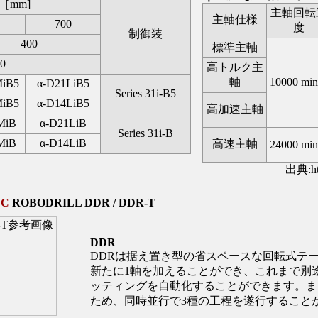
［mm]
主軸回転
主軸仕様
700
度
制御装
400
標準主軸
0
高トルク主
軸
10000 min
MiB5
α-D21LiB5
Series 31i-B5
MiB5
α-D14LiB5
高加速主軸
MiB
α-D21LiB
Series 31i-B
MiB
α-D14LiB
高速主軸
24000 min
出典:htt
UC
ROBODRILL DDR / DDR-T
DDR
DDRは据え置き型の省スペースな回転式テ
新たに1軸を加えることができ、これまで別
ッティングを自動化することができます。ま
ため、同時並行で3種の工程を遂行すること